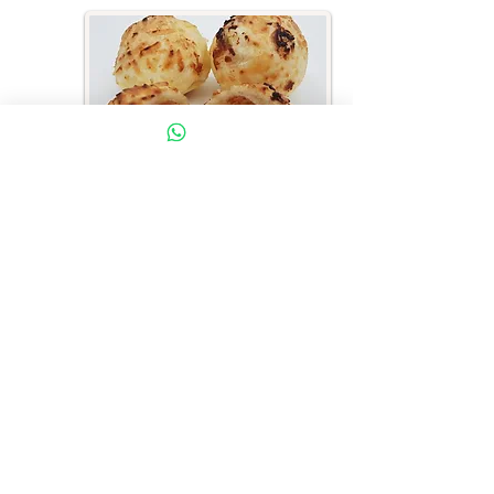
Pão de Queijo 55gr
Empresa
A Bella Massa é uma empresa que